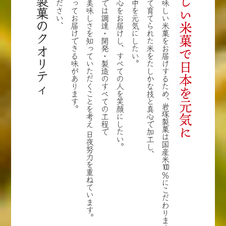
岩塚製菓のクオリティ
自信を持ってお届けできる味があります。
米本来の美味しさを知っていただくことを考え
岩塚製菓では調達・開発・製造のすべての工程で
安全と安心をお届けし、すべての人を笑顔にしたい。
にっぽん中を元気にしたい。
丹精込めて育てられた米をたしかな技と真心で加工し、
本当に美味しい米菓をお届けするため、
美味しい米菓で
日本を元気に
岩塚製菓は国産米
日夜努力を重ねています。
100
％にこだわります。