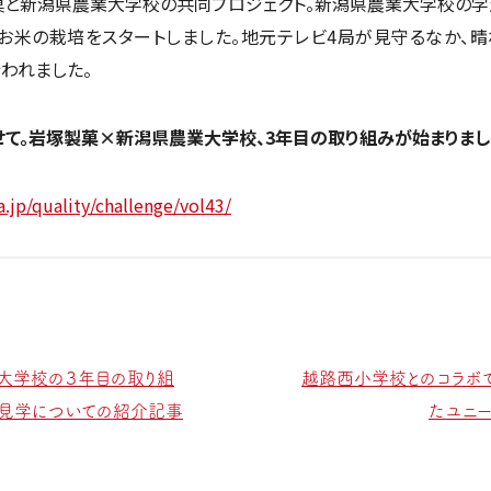
菓と新潟県農業大学校の共同プロジェクト。新潟県農業大学校の学
お米の栽培をスタートしました。地元テレビ4局が見守るなか、晴
行われました。
せて。岩塚製菓×新潟県農業大学校、3年目の取り組みが始まりまし
.jp/quality/challenge/vol43/
大学校の３年目の取り組
越路西小学校とのコラボ
場見学についての紹介記事
たユニ