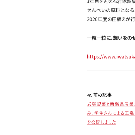
3年目を迎える岩塚製
せんべいの原料となる
2026年度の田植えが
一粒一粒に、想いをの
https://www.iwatsuka
岩塚製菓と新潟県農業
み。学生さんによる工
を公開しました