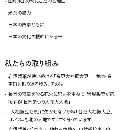
国産米100％にこだわる理由
米菓の魅力
日本の四季ともに
日本の文化の根幹にある米
私たちの取り組み
岩塚製菓が使い続ける「音更大袖振大豆」 産地・音
更町と振り返る歩み、その先
長岡の夜空を彩る花火に思いを重ねて。岩塚製菓が応
援する「長岡まつり大花火大会」
「大袖振豆もち」に欠かせない原料「音更大袖振大豆」
は、今年も北の大地ですくすく育っています
岩塚製菓の「原点」に触れる体験を。自然栽培米10年