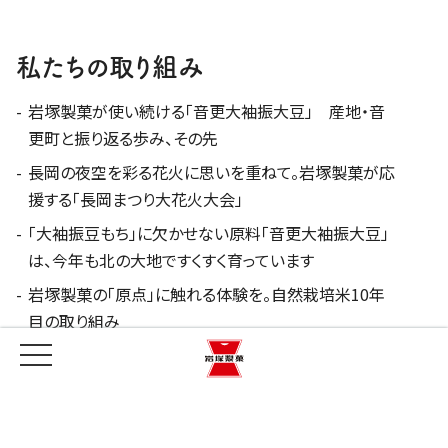
私たちの取り組み
岩塚製菓が使い続ける「音更大袖振大豆」 産地・音
更町と振り返る歩み、その先
長岡の夜空を彩る花火に思いを重ねて。岩塚製菓が応
援する「長岡まつり大花火大会」
「大袖振豆もち」に欠かせない原料「音更大袖振大豆」
は、今年も北の大地ですくすく育っています
岩塚製菓の「原点」に触れる体験を。自然栽培米10年
目の取り組み
「田舎のおかき」が美味しいおこわに！？ 越路西小学校
とのコラボでユニークな給食が実現