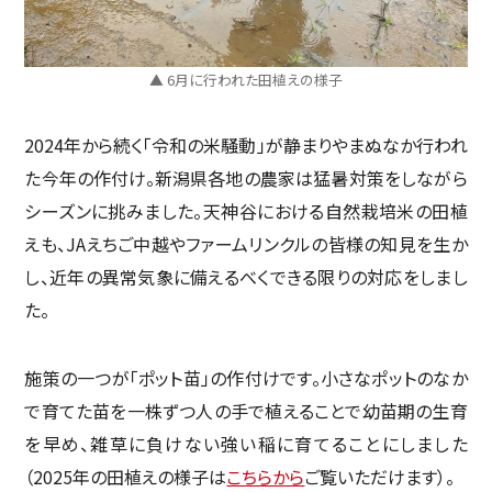
▲ 6月に行われた田植えの様子
2024年から続く「令和の米騒動」が静まりやまぬなか行われ
た今年の作付け。新潟県各地の農家は猛暑対策をしながら
シーズンに挑みました。天神谷における自然栽培米の田植
えも、JAえちご中越やファームリンクルの皆様の知見を生か
し、近年の異常気象に備えるべくできる限りの対応をしまし
た。
施策の一つが「ポット苗」の作付けです。小さなポットのなか
で育てた苗を一株ずつ人の手で植えることで幼苗期の生育
を早め、雑草に負けない強い稲に育てることにしました
（2025年の田植えの様子は
こちらから
ご覧いただけます）。